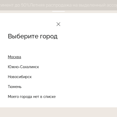
50%
Летняя распродажа на выделенный ассортимент д
Le Journal Intime
Дневник
Выберите город
9 августа 2026
Дневник
Москва
...
Дизайн
Новости
Стиль
Южно-Сахалинск
Новосибирск
Найти товар
Тюмень
Моего города нет в списке