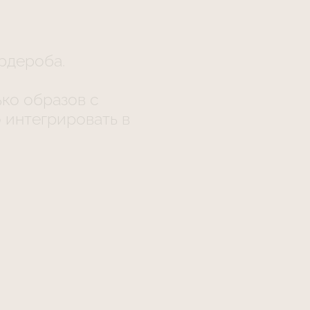
рдероба.
ко образов с
о интегрировать в