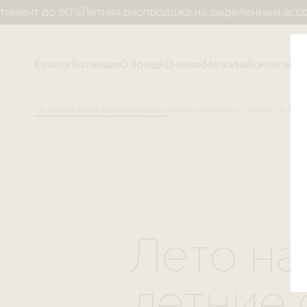
тняя распродажа на выделенный ассортимент до 50%
Л
Каталог
Коллекции
О бренде
Дневник
Магазины
Контакты
Le Journal Intime
Дневник
Новости
Лето начинается с легкости, а ле
Лето на
летние 