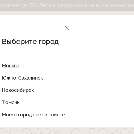
етняя распродажа на выделенный ассортимент до 50
Выберите город
тние образы с яркого белья
Москва
Южно-Сахалинск
Новосибирск
Найти товар
чинается с лег
Тюмень
Моего города нет в списке
образы с ярко