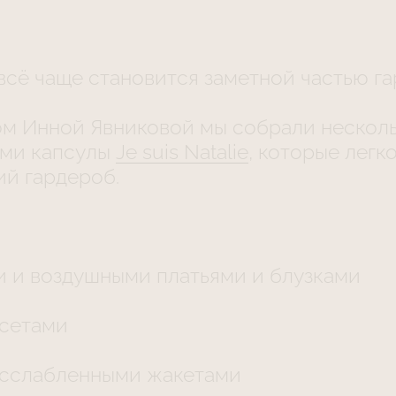
всё чаще становится заметной частью га
ом Инной Явниковой мы собрали несколь
ями капсулы
Je suis Natalie
, которые легк
ий гардероб.
и и воздушными платьями и блузками
рсетами
асслабленными жакетами