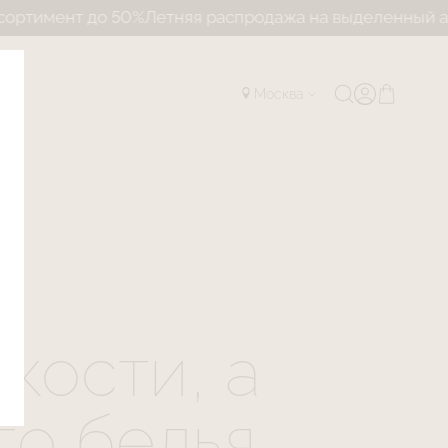
%
Летняя распродажа на выделенный ассортимент до 5
Москва
кости, а
го белья