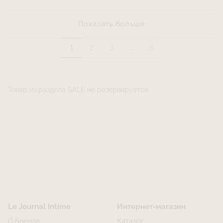
Показать больше
1
2
3
...
8
Товар из раздела SALE не резервируется.
Le Journal Intime
Интернет-магазин
О бренде
Каталог