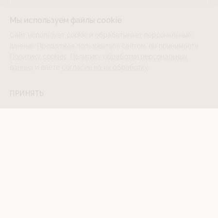
Мы используем файлы cookie
Сайт использует cookie и обрабатывает персональные
данные. Продолжая пользоваться сайтом, вы принимаете
Политику cookies
,
Политику обработки персональных
данных
и даёте
согласие на их обработку
.
ПРИНЯТЬ