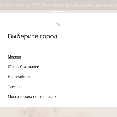
мент до 50%
Летняя распродажа на выделенный ассорт
Le Journal Intime
Дневник
Новости
Уход за бельем
Выберите город
Уход за бельем
Москва
Южно-Сахалинск
21 мая
НОВОСТИ
Новосибирск
Найти товар
Тюмень
Моего города нет в списке