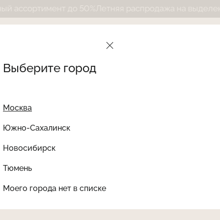
сортимент до 50%
Летняя распродажа на выделенный 
Выберите город
Москва
Южно-Сахалинск
Новосибирск
Найти товар
Тюмень
Le Journal Intime
Ката
Моего города нет в списке
НЕТ В НАЛИЧИИ