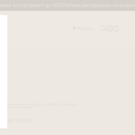
ассортимент до 50%
Летняя распродажа на выделенный
Москва
лог
Женские трусы
Трусы TRIANGLE (айвори)
LJ-252TRG13-SE