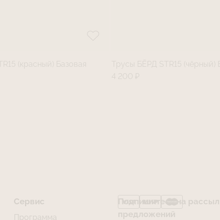
R15 (красный) Базовая
Трусы БЁРД STR15 (чёрный) 
4 200 ₽
Сервис
Подпишитесь на рассылк
предложений
Программа