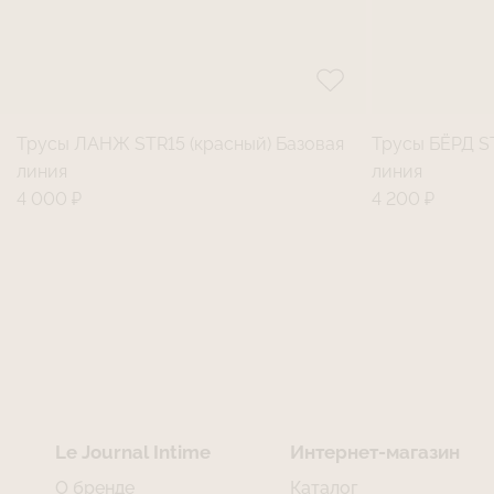
Трусы ЛАНЖ STR15 (красный) Базовая
Трусы БЁРД ST
линия
линия
4 000 ₽
4 200 ₽
Le Journal Intime
Интернет-магазин
О бренде
Каталог