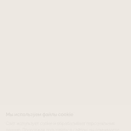
Мы используем файлы cookie
Сайт использует cookie и обрабатывает персональные
LJNS-251LGT-STR30-1
НЕТ В НАЛИЧИИ
ТОЛЬКО ОНЛАЙН
данные. Продолжая пользоваться сайтом, вы принимаете