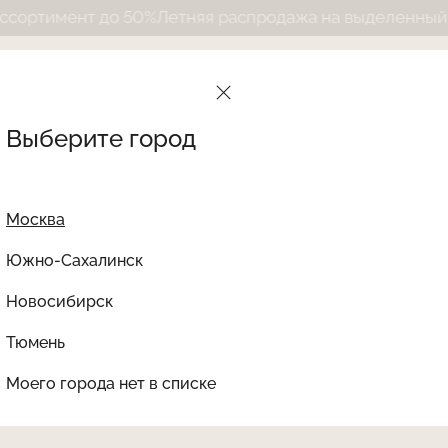
нт до 50%
Летняя распродажа на выделенный ассорти
Выберите город
Москва
Южно-Сахалинск
Новосибирск
Найти товар
Тюмень
Le Journal Intime
Ката
Моего города нет в списке
LJLEO-241
-70%