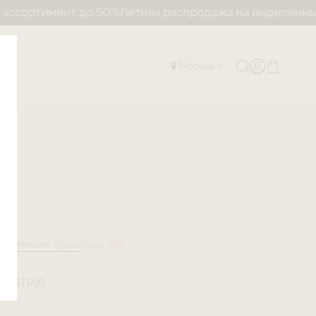
мент до 50%
Летняя распродажа на выделенный ассорт
Москва
лог
Женские трусы
Трусы ЛЕО
ZO-STR30