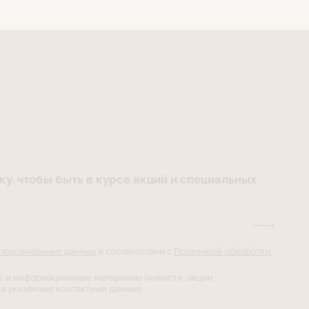
у, чтобы быть в курсе акций и специальных
 персональных данных
в соответствии с
Политикой обработки
е и информационные материалы (новости, акции,
а указанные контактные данные.