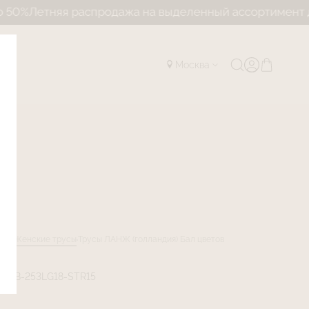
етняя распродажа на выделенный ассортимент до 50%
Москва
лог
Женские трусы
Трусы ЛАНЖ (голландия) Бал цветов
LJFB-253LG18-STR15