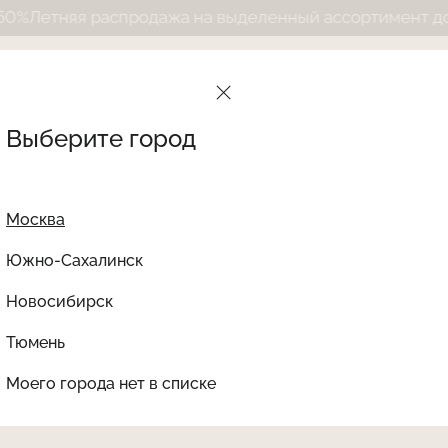
тняя распродажа на выделенный ассортимент до 50%
Л
Выберите город
Москва
Южно-Сахалинск
Новосибирск
Найти товар
Тюмень
Le Journal Intime
Ката
Моего города нет в списке
НЕТ В НАЛИЧИИ