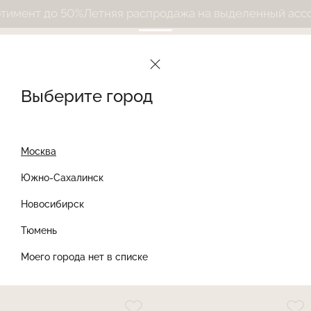
ент до 50%
Летняя распродажа на выделенный ассорти
Le Journal Intime
Каталог
Женские трусы
Женские трусы слипы
Выберите город
Женские трусы слипы
Сортировать
Фильтры
Найти товар
Найти
Москва
Южно-Сахалинск
-30%
Новосибирск
Тюмень
Моего города нет в списке