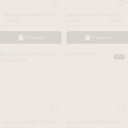
Бюстгальтер ВИВЬЕН с 2-ой чашкой (венера)
Бюстгальтер АДЕЛИН DTG (париж)
9 700 ₽
9 900 ₽
6 790 ₽
В наличии
В наличии
В корзину
В корзину
NEW
Бюстгальтер ЯНА TL (нюд) Базовая линия
Бюстгальтер КЛАРА (нюд) Базовая линия