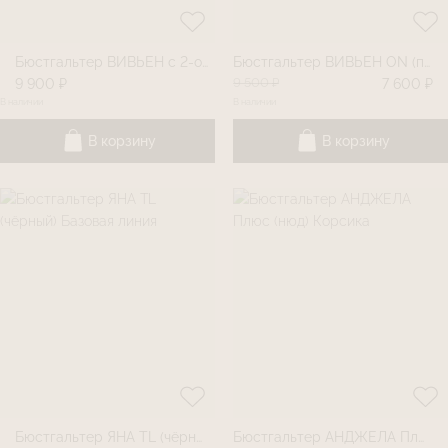
Бюстгальтер ВИВЬЕН с 2-ой чашкой (оливковый)
Бюстгальтер ВИВЬЕН ON (питон/лайм)
9 500 ₽
9 900 ₽
7 600 ₽
В наличии
В наличии
В корзину
В корзину
Бюстгальтер ЯНА TL (чëрный) Базовая линия
Бюстгальтер АНДЖЕЛА Плюс (нюд) Корсика