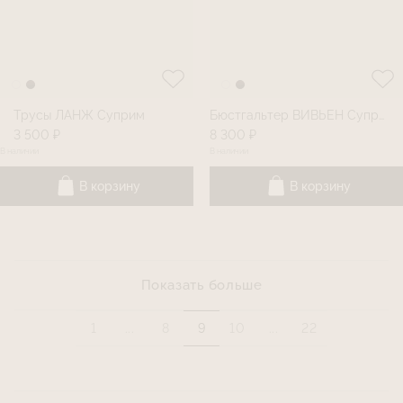
Трусы ЛАНЖ Суприм
Бюстгальтер ВИВЬЕН Суприм
3 500 ₽
8 300 ₽
В наличии
В наличии
В корзину
В корзину
Показать больше
1
...
8
9
10
...
22