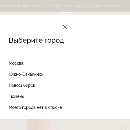
ортимент до 50%
Летняя распродажа на выделенный а
Le Journal Intime
Каталог
Выберите город
Каталог
505 товаров
Сортировать
Фильтры
Найти товар
Найти
Москва
Южно-Сахалинск
Новосибирск
Тюмень
Моего города нет в списке