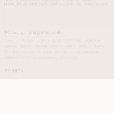
пикантных деталей и расставить соблазнительные акценты.
Мы используем файлы cookie
Сайт использует cookie и обрабатывает персональные
данные. Продолжая пользоваться сайтом, вы принимаете
Политику cookies
,
Политику обработки персональных
данных
и даёте
согласие на их обработку
.
ПРИНЯТЬ