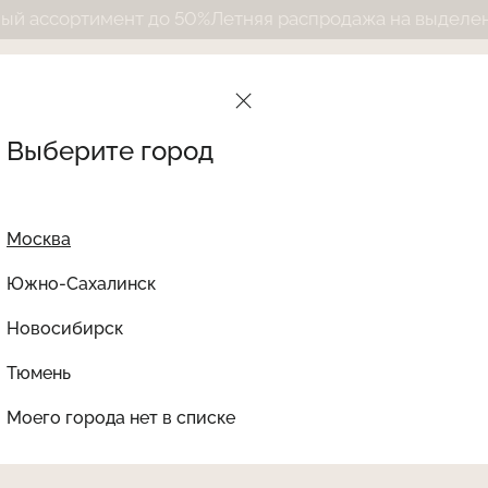
сортимент до 50%
Летняя распродажа на выделенный 
Выберите город
Москва
Южно-Сахалинск
Новосибирск
Найти товар
Тюмень
Le Journal Intime
Ката
Моего города нет в списке
НЕТ В НАЛИЧИИ