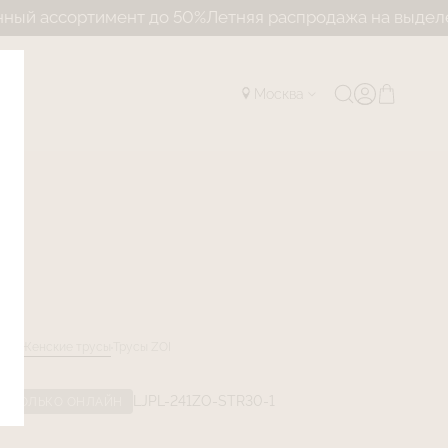
ассортимент до 50%
Летняя распродажа на выделенный
Москва
лог
Женские трусы
Трусы ZOI
LJPL-241ZO-STR30-1
ТОЛЬКО ОНЛАЙН