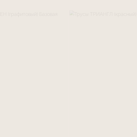
хорошо провет
Правило 3. Элас
выдерживает бо
чувствительна 
осторожностью,
Правило 4. Мяг
придает издели
Избегайте ноше
одеждой с крюч
соприкосновени
(образование ка
Мы надеемся, чт
Вам новое чувс