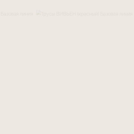
риваемом помещении.
тичная сетка Power Net сильная и
льшие нагрузки на растяжение, но
к острым предметам. Надевайте бельё с
 избегая натяжения ногтями.
кие швы выполнены из пряжи, которая
ю комфорт и эффект «бесшовности».
ния белья с грубой шероховатой одеждой,
коватыми элементами, Velctro, которые при
и могут вызвать пиллингование пряжи
тышек, затяжки)
о ношение белья Le Journal Intime подарит
тво комфорта и поддержки.