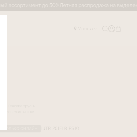
ссортимент до 50%
Летняя распродажа на выделенный
Москва
лог
Женские трусы
anon (спелая вишня)
LJTR-251FLR-RS10
ТОЛЬКО ОНЛАЙН