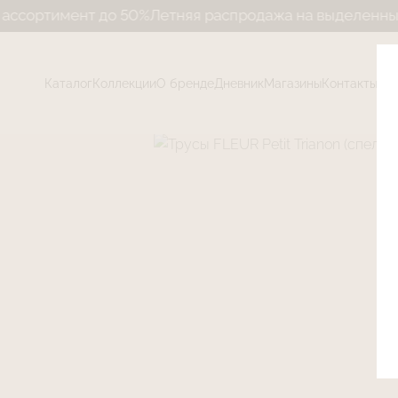
ртимент до 50%
Летняя распродажа на выделенный ас
Каталог
Коллекции
О бренде
Дневник
Магазины
Контакты