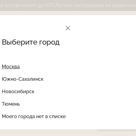
сортимент до 50%
Летняя распродажа на выделенный а
Выберите город
Москва
Южно-Сахалинск
Новосибирск
Найти товар
Тюмень
Le Journal Intime
Ката
Трусы FLEUR Petit Tri
Моего города нет в списке
НЕТ В НАЛИЧИИ