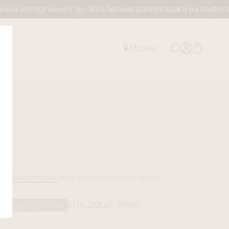
ссортимент до 50%
Летняя распродажа на выделенный
Москва
лог
Женские трусы
Трусы слипы облегчённые Трианон
LJTR-232LGT-STR30
ТОЛЬКО ОНЛАЙН