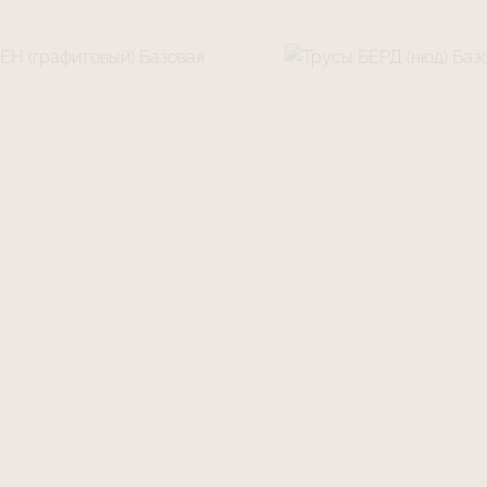
intime
высохнет 
температуре в 
Правило 3.
Элас
выдерживает бо
чувствительна 
осторожностью,
Правило 4.
Мягк
придает издели
Избегайте ноше
одеждой с крюч
соприкосновени
(образование ка
Мы надеемся, ч
Вам новое чувс