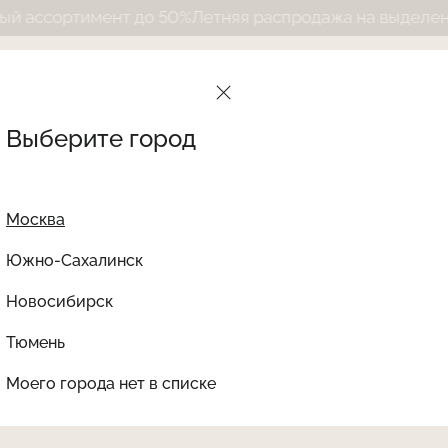
сортимент до 50%
Летняя распродажа на выделенный а
Выберите город
Москва
Южно-Сахалинск
Новосибирск
Найти товар
Тюмень
Le Journal Intime
Ката
Моего города нет в списке
НЕТ В НАЛИЧИИ