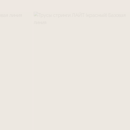
в течении 2-х часов при комнатной
хорошо проветриваемом помещении.
тичная сетка Power Net сильная и
льшие нагрузки на растяжение, но
к острым предметам. Надевайте бельё с
 избегая натяжения ногтями.
ие швы выполнены из пряжи, которая
ю комфорт и эффект «бесшовности».
ния белья с грубой шероховатой одеждой,
коватыми элементами, Velctro, которые при
и могут вызвать пиллингование пряжи
тышек, затяжки)
то ношение белья
Le Journal intime
подарит
тво комфорта и поддержки.