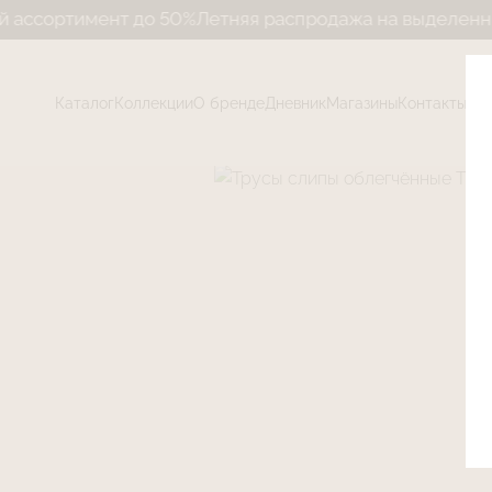
ртимент до 50%
Летняя распродажа на выделенный ас
Каталог
Коллекции
О бренде
Дневник
Магазины
Контакты