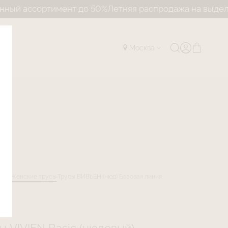
ортимент до 50%
Летняя распродажа на выделенный а
Москва
лог
Женские трусы
Трусы ВИВЬЕН (нюд) Базовая линия
R30