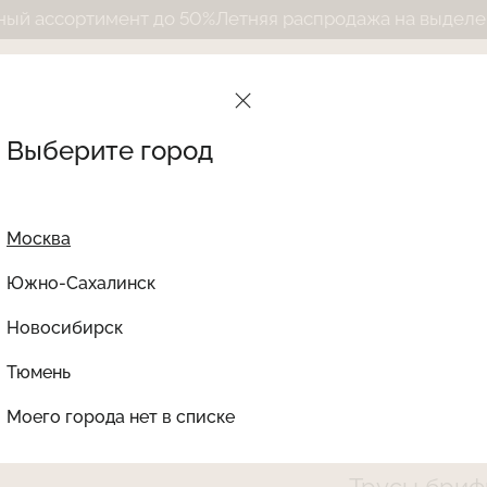
ртимент до 50%
Летняя распродажа на выделенный асс
Выберите город
Москва
Южно-Сахалинск
Новосибирск
Найти товар
Тюмень
Le Journal Intime
Ката
Моего города нет в списке
LJNS-241VI05-ST