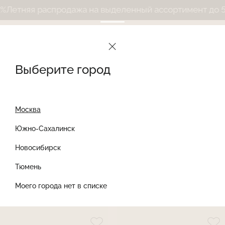
тняя распродажа на выделенный ассортимент до 50%
Л
Le Journal Intime
Каталог
Женские трусы
Женские трусы стринги
Выберите город
Женские трусы стринги
Сортировать
Фильтры
Найти товар
Найти
Москва
Южно-Сахалинск
-30%
Новосибирск
Тюмень
Моего города нет в списке