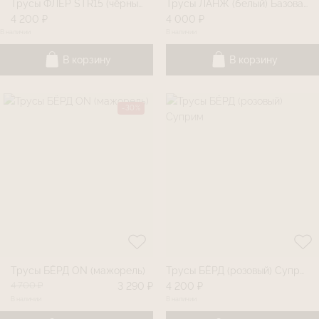
Трусы ФЛЁР STR15 (чëрный) Базовая линия
Трусы ЛАНЖ (белый) Базовая линия
4 200 ₽
4 000 ₽
В наличии
В наличии
В корзину
В корзину
-30%
Трусы БЁРД ON (мажорель)
Трусы БЁРД (розовый) Суприм
4 700 ₽
3 290 ₽
4 200 ₽
В наличии
В наличии