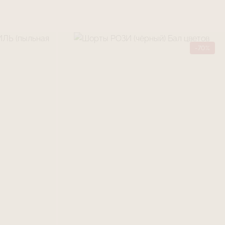
ашек:
ка Бульдог + надпись «Gentle beast» (в
. «Нежный зверь»)
ка Губы + надпись «My body keeps love» (в
. «Мое тело хранит любовь»)
-70%
ка Сердце + надпись «Love vibes» (в
л. «Любовные флюиды»)