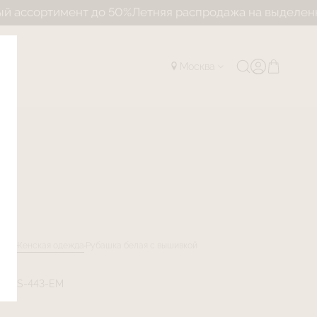
ортимент до 50%
Летняя распродажа на выделенный а
Москва
лог
Женская одежда
Рубашка белая с вышивкой
LJNS-443-EM