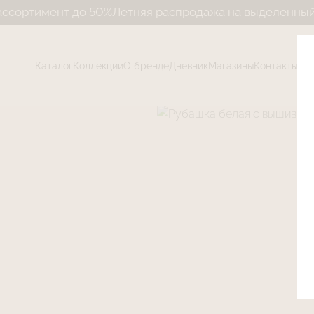
имент до 50%
Летняя распродажа на выделенный ассо
Каталог
Коллекции
О бренде
Дневник
Магазины
Контакты