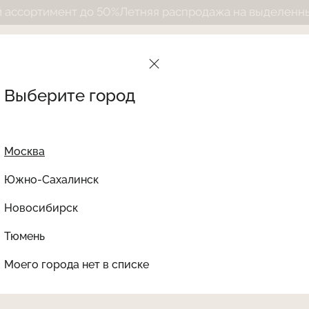
ртимент до 50%
Летняя распродажа на выделенный асс
Выберите город
Москва
Южно-Сахалинск
Новосибирск
Найти товар
Тюмень
Le Journal Intime
Ката
Моего города нет в списке
НЕТ В НАЛИЧИИ