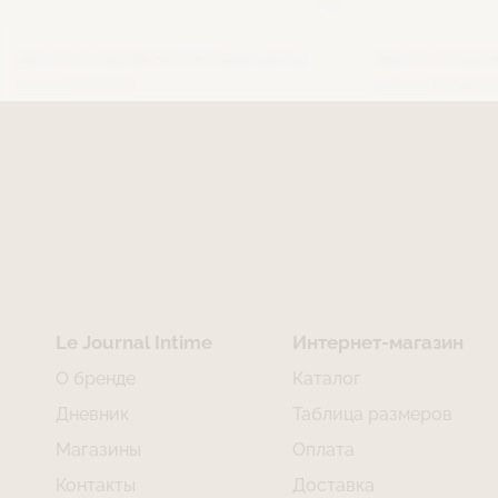
Бюстгальтер БЕРД ON (мажорель)
Бюстгальтер 
8 100 ₽
5 670 ₽
8 300 ₽
6 640 ₽
Le Journal Intime
Интернет-магазин
О бренде
Каталог
Дневник
Таблица размеров
Магазины
Оплата
Контакты
Доставка