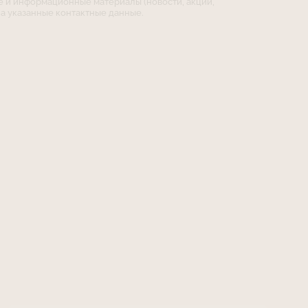
е и информационные материалы (новости, акции,
а указанные контактные данные.