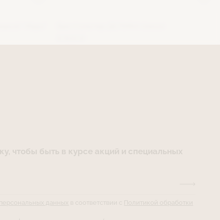
вкой "Икра"
Бюстгальтер ДЕЛИКА (пион)
8 500 ₽
у, чтобы быть в курсе акций и специальных
 персональных данных
в соответствии с
Политикой обработки