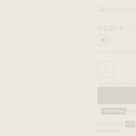
Бюстгальте
6 650 ₽
9 50
Цвет:
красный (urb
S
Таблица размеро
4 пл
Начислим до
1425
Описание