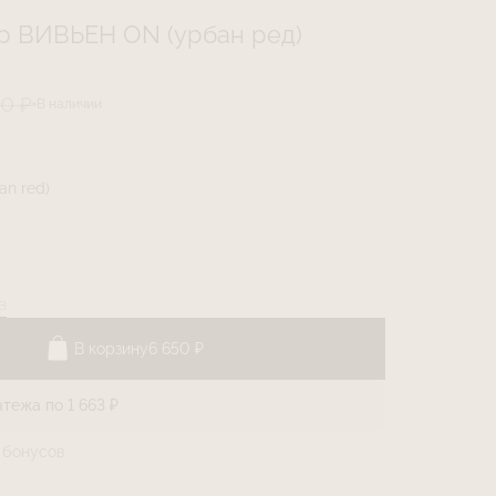
р ВИВЬЕН ON (урбан ред)
0 ₽
В наличии
an red)
в
В корзину
6 650 ₽
атежа по 1 663 ₽
бонусов