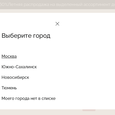
распродажа на выделенный ассортимент до 50%
Летня
Выберите город
Москва
Южно-Сахалинск
Новосибирск
Найти товар
Тюмень
Le Journal Intime
Ката
Бюстгальтер ВИВЬЕН 
Моего города нет в списке
LJON-111V
-30%