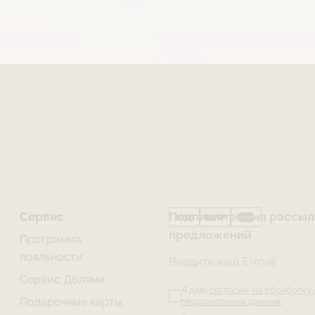
ВИКИ ON (пион)
Бюстгальтер ГЛОРИЯ с выши
9 500 ₽
Сервис
Подпишитесь на рассылк
предложений
Программа
лояльности
Введите ваш E-mail
Сервис Долями
Я даю
согласие на обработку
Подарочные карты
персональных данных
.