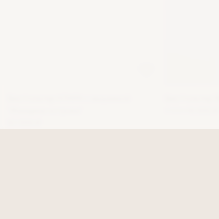
Бюстгальтер КЛАРА с вышивкой
Бюстгальтер 
"Женщина острова"
9 500 ₽
6 650 ₽
10 000 ₽