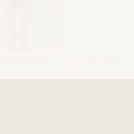
ВИВЬЕН ON (мажорель)
Бюстгальтер топ ДИСКО
13 500 ₽