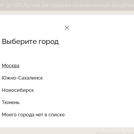
етняя распродажа на выделенный ассортимент до 50
Выберите город
Москва
Южно-Сахалинск
Новосибирск
Найти товар
Тюмень
Le Journal Intime
Ката
Моего города нет в списке
LJGTD-158-02-ST