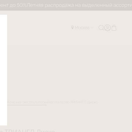
%
Летняя распродажа на выделенный ассортимент до 5
Москва
лог
Женские бюстгальтеры
Бюстгальтер ТРИАНГЛ Диско
R15