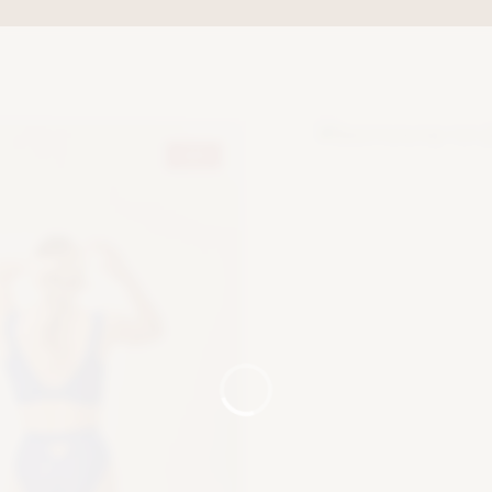
источников горяч
высохнет в тече
хорошо провет
Правило 3. Элас
выдерживает бо
чувствительна 
-30%
осторожностью,
Правило 4. Мяг
придает издели
Избегайте ноше
одеждой с крюч
соприкосновени
(образование ка
Мы надеемся, чт
Вам новое чувс