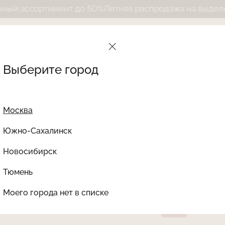
тимент до 50%
Летняя распродажа на выделенный асс
Выберите город
Москва
Южно-Сахалинск
Новосибирск
Найти товар
Тюмень
Le Journal Intime
Ката
Бюстгальтер САМАНТ
Моего города нет в списке
LJDTN-11
SALE