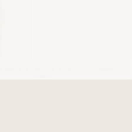
ыльная роза)
Бюстгальтер СКИЛЛА DTG (чёрный)
9 500 ₽