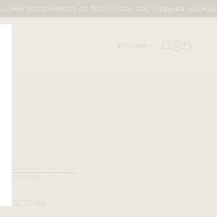
ортимент до 50%
Летняя распродажа на выделенный ас
Москва
лог
Женские бюстгальтеры
А DTG (черный)
6SMT02-STR20