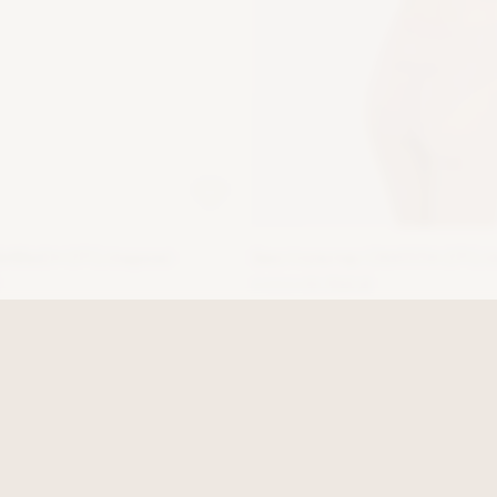
ВИВЬЕН DTG (париж)
Бюстгальтер СКИЛЛА DTG (п
9 500 ₽
5 700 ₽