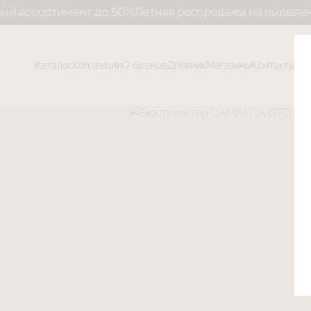
имент до 50%
Летняя распродажа на выделенный ассор
Каталог
Коллекции
О бренде
Дневник
Магазины
Контакты