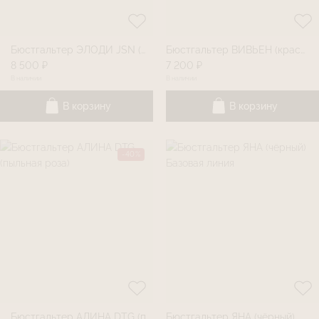
Бюстгальтер ЭЛОДИ JSN (коралл-розе)
Бюстгальтер ВИВЬЕН (красный) Базовая линия
8 500 ₽
7 200 ₽
В наличии
В наличии
В корзину
В корзину
-40%
Бюстгальтер АЛИНА DTG (пыльная роза)
Бюстгальтер ЯНА (чëрный) Базовая линия