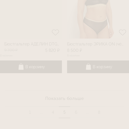
Бюстгальтер АДЕЛИН DTG (пыльная роза)
Бюстгальтер ЭРИКА ON (чёрный/золото)
9 700 ₽
5 820 ₽
8 500 ₽
В наличии
В наличии
В корзину
В корзину
Показать больше
1
...
4
5
6
...
8