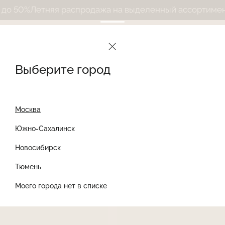
няя распродажа на выделенный ассортимент до 50%
Ле
Le Journal Intime
Каталог
Женские бюстгальтеры
Женские бюстгальтеры бралетты
Выберите город
Женские бюстгальтеры
бралетты
Найти товар
Найти
Москва
Сортировать
Фильтры
Южно-Сахалинск
NEW
Новосибирск
Тюмень
Моего города нет в списке