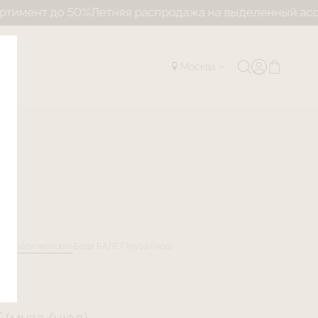
до 50%
Летняя распродажа на выделенный ассортимен
Москва
лог
Боди женские
Боди БАЛЕТ (муза/нюд)