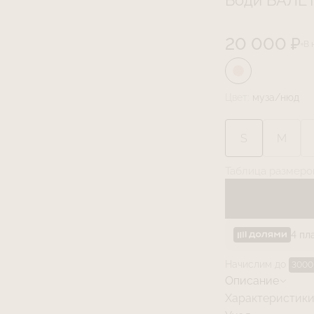
Боди БАЛЕТ
20 000 ₽
В 
Цвет:
муза/нюд
S
M
Таблица размеро
4 пл
Начислим до
3000
Описание
Боди Балет (Bal
Характеристик
из двойного сло