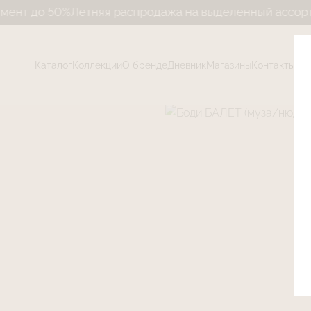
50%
Летняя распродажа на выделенный ассортимент д
Каталог
Коллекции
О бренде
Дневник
Магазины
Контакты