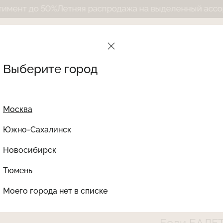
о 50%
Летняя распродажа на выделенный ассортимент 
Выберите город
Москва
Южно-Сахалинск
Новосибирск
Найти товар
Тюмень
Le Journal Intime
Ката
Моего города нет в списке
LJMN-319BL53-SE