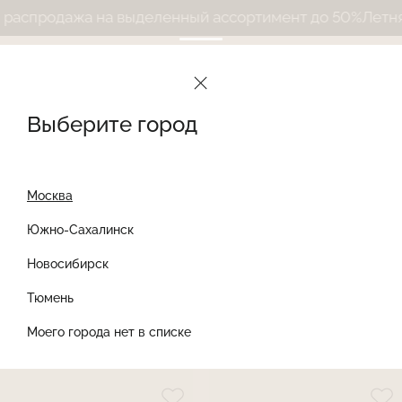
на выделенный ассортимент до 50%
Летняя распродаж
Le Journal Intime
Каталог
Товары со скидками
Бюстгальтеры со скидками
Выберите город
Бюстгальтеры со скидками
Сортировать
Фильтры
Найти товар
Найти
Москва
Южно-Сахалинск
-30%
-30%
Новосибирск
Тюмень
Моего города нет в списке