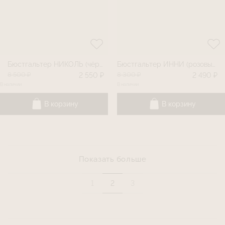
Бюстгальтер НИКОЛЬ (чёрный) Бал цветов
Бюстгальтер ИННИ (розовый) Бал цветов
8 500 ₽
8 300 ₽
2 550 ₽
2 490 ₽
В наличии
В наличии
В корзину
В корзину
Показать больше
1
2
3