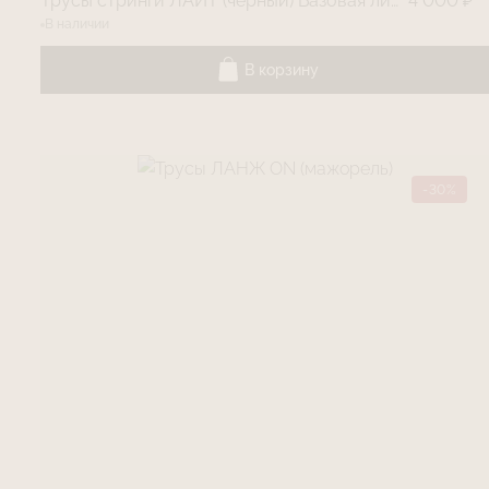
Трусы стринги ЛАЙТ (чëрный) Базовая линия
4 000 ₽
В наличии
В корзину
-30%