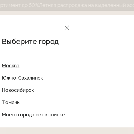
 50%
Летняя распродажа на выделенный ассортимент д
Выберите город
Найти товар
Москва
Каталог
Найт
510 товаров
Южно-Сахалинск
Новосибирск
Тюмень
Моего города нет в списке