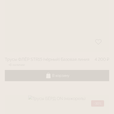
Трусы ФЛЁР STR15 (чëрный) Базовая линия
4 200 ₽
В наличии
В корзину
-30%