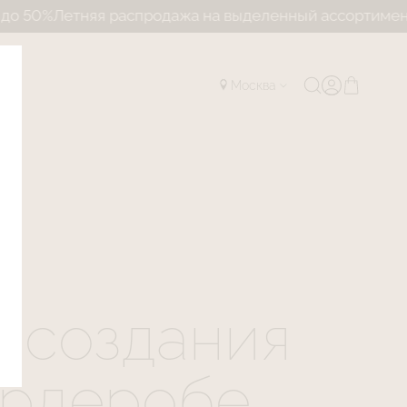
 распродажа на выделенный ассортимент до 50%
Летн
Москва
 создания
ардеробе