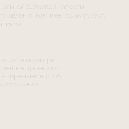
нальной бельевой капсулы,
оставления комплектов вместе со
Балиной
ается мозгом при
еляет настроение и
 выбравшей его, об
м состоянии.