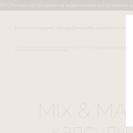
спродажа на выделенный ассортимент до 50%
Летняя 
Каталог
Коллекции
О бренде
Дневник
Магазины
Контакты
Le Journal Intime
Дневник
Стиль
MIX & MATCH: принципы создания ка
MIX & MA
капсулы