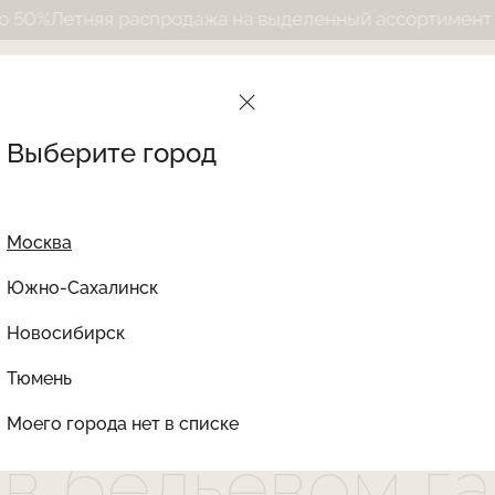
распродажа на выделенный ассортимент до 50%
Летняя
Выберите город
псулы в бельевом гардеробе
Москва
Южно-Сахалинск
Новосибирск
Найти товар
TCH: принципы
Тюмень
Моего города нет в списке
 в бельевом г