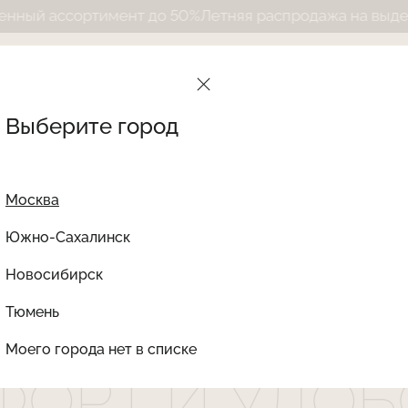
ортимент до 50%
Летняя распродажа на выделенный ас
Выберите город
ФОРТ И УДОБСТВО
Москва
Южно-Сахалинск
Новосибирск
Найти товар
Х, КТО ПРЕДП
Тюмень
Моего города нет в списке
ФОРТ И УДОБ