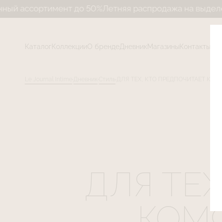
тимент до 50%
Летняя распродажа на выделенный асс
Каталог
Коллекции
О бренде
Дневник
Магазины
Контакты
Le Journal Intime
Дневник
Стиль
ДЛЯ ТЕХ, КТО ПРЕДПОЧИТАЕТ КОМ
ДЛЯ ТЕ
КОМ