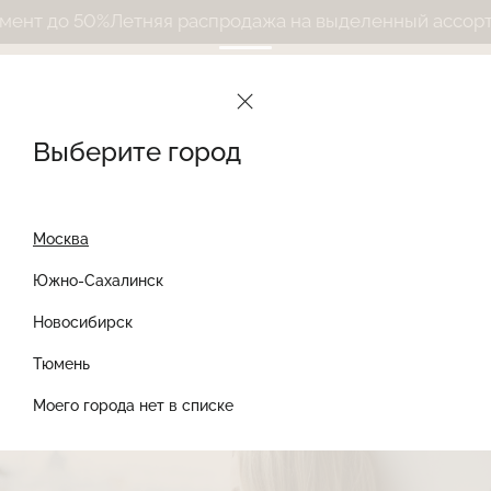
 50%
Летняя распродажа на выделенный ассортимент 
Le Journal Intime
Дневник
Новости
Представляем новый бренд LJI
Выберите город
Представляем новый
Москва
бренд LJI
Южно-Сахалинск
Новосибирск
17 декабря 2024
НОВОСТИ
Найти товар
Тюмень
Моего города нет в списке