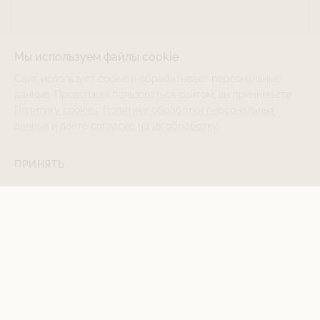
Мы используем файлы cookie
Сайт использует cookie и обрабатывает персональные
данные. Продолжая пользоваться сайтом, вы принимаете
Политику cookies
,
Политику обработки персональных
данных
и даёте
согласие на их обработку
.
ПРИНЯТЬ