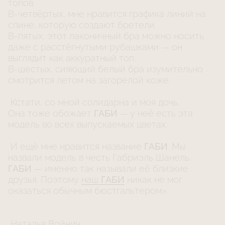
топов.
В-четвёртых, мне нравится графика линий на
спине, которую создают бретели.
В-пятых, этот лаконичный бра можно носить
даже с расстёгнутыми рубашками — он
выглядит как аккуратный топ.
В-шестых, сияющий белый бра изумительно
смотрится летом на загорелой коже.
Кстати, со мной солидарна и моя дочь.
Она тоже обожает
ГАБИ
— у неё есть эта
модель во всех выпускаемых цветах.
И ещё мне нравится название
ГАБИ
. Мы
назвали модель в честь Габриэль Шанель.
ГАБИ
— именно так называли её близкие
друзья. Поэтому
наш
ГАБИ
никак не мог
оказаться обычным бюстгальтером».
Наталья Войнич