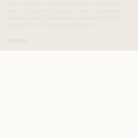
Сайт использует cookie и обрабатывает персональные
данные. Продолжая пользоваться сайтом, вы принимаете
Политику cookies
,
Политику обработки персональных
данных
и даёте
согласие на их обработку
.
ПРИНЯТЬ