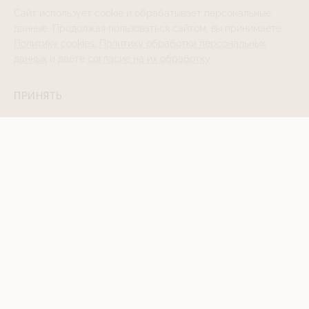
Сайт использует cookie и обрабатывает персональные
данные. Продолжая пользоваться сайтом, вы принимаете
Политику cookies
,
Политику обработки персональных
данных
и даёте
согласие на их обработку
.
ПРИНЯТЬ