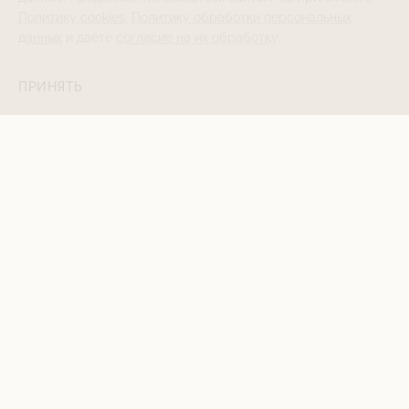
Политику cookies
,
Политику обработки персональных
данных
и даёте
согласие на их обработку
.
ПРИНЯТЬ