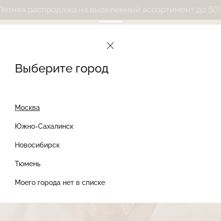
аспродажа на выделенный ассортимент до 50%
Летняя 
Le Journal Intime
Дневник
Новости
Выберите город
Москва
11 июня 2025
НОВОСТИ
Южно-Сахалинск
Новосибирск
Найти товар
Тюмень
Моего города нет в списке