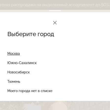
продажа на выделенный ассортимент до 50%
Летняя р
Le Journal Intime
Дневник
Новости
Дроп рубашек с вышивкой
Выберите город
Дроп рубашек с
Москва
вышивкой
Южно-Сахалинск
Новосибирск
8 июля 2024
НОВОСТИ
Найти товар
Тюмень
Моего города нет в списке