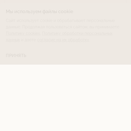
Мы используем файлы cookie
Сайт использует cookie и обрабатывает персональные
данные. Продолжая пользоваться сайтом, вы принимаете
Политику cookies
,
Политику обработки персональных
данных
и даёте
согласие на их обработку
.
ПРИНЯТЬ