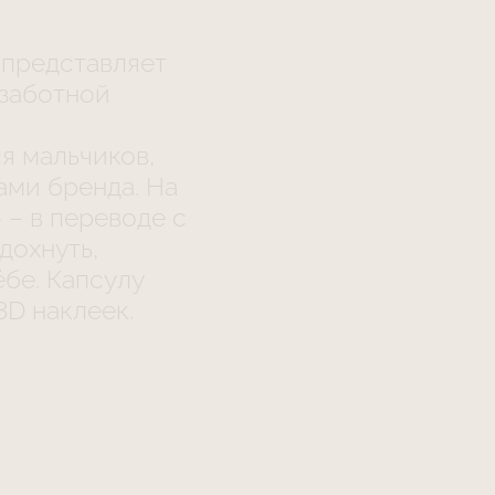
e представляет
ззаботной
я мальчиков,
ами бренда. На
 – в переводе с
дохнуть,
ёбе. Капсулу
D наклеек.