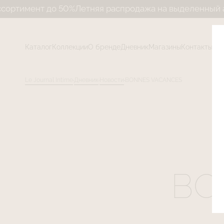
нт до 50%
Летняя распродажа на выделенный ассортим
Каталог
Коллекции
О бренде
Дневник
Магазины
Контакты
Le Journal Intime
Дневник
Новости
BONNES VACANCES
BO