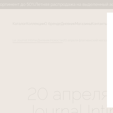
тняя распродажа на выделенный ассортимент до 50%
Л
Каталог
Коллекции
О бренде
Дневник
Магазины
Контакты
Le Journal Intime
Дневник
Новости
20 апреля флагманский магазин L
20 апреля
Journal In