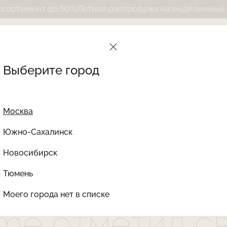
етняя распродажа на выделенный ассортимент до 50
Выберите город
e Journal Intime отметил свой первый День рождения!
Москва
Южно-Сахалинск
Новосибирск
Найти товар
 флагманский 
Тюмень
Моего города нет в списке
time отметил 