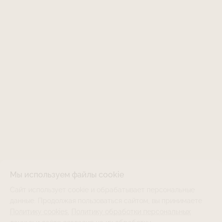
Мы используем файлы cookie
Сайт использует cookie и обрабатывает персональные
LJDR-TUN-GMT
НЕТ В НАЛИЧИИ
ТОЛЬКО ОНЛАЙН
данные. Продолжая пользоваться сайтом, вы принимаете
Политику cookies
,
Политику обработки персональных
Туника GMT (фуксия)