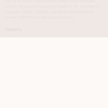
Сайт использует cookie и обрабатывает персональные
данные. Продолжая пользоваться сайтом, вы принимаете
Политику cookies
,
Политику обработки персональных
данных
и даёте
согласие на их обработку
.
ПРИНЯТЬ