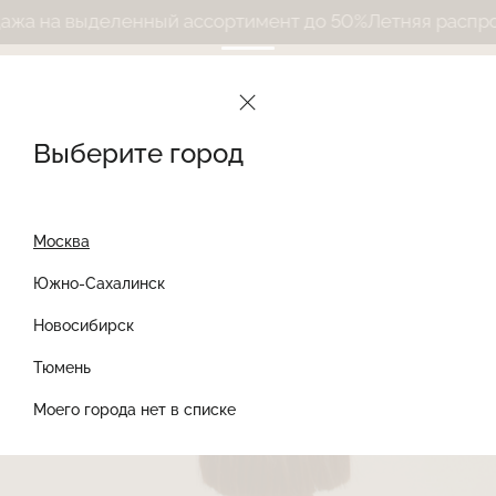
а выделенный ассортимент до 50%
Летняя распродажа 
Le Journal Intime
Дневник
Дизайн
LE JOURNAL INTIME DUNCAN
Выберите город
LE JOURNAL INTIME
Москва
DUNCAN
Южно-Сахалинск
Новосибирск
14 апреля 2022
ДИЗАЙН
Найти товар
Тюмень
Моего города нет в списке