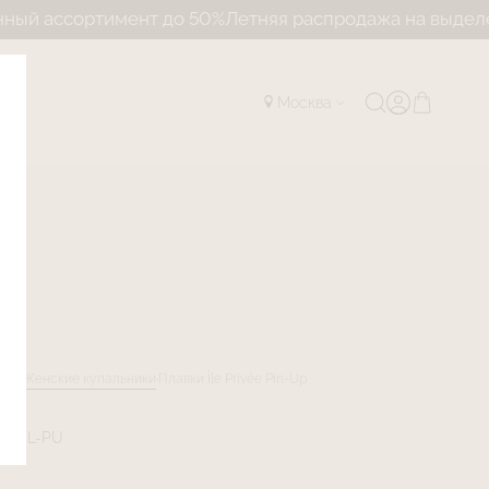
ассортимент до 50%
Летняя распродажа на выделенный
Москва
лог
Женские купальники
Плавки Île Privée Pin-Up
IP-SL-PU