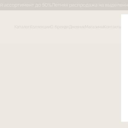
ортимент до 50%
Летняя распродажа на выделенный ас
Каталог
Коллекции
О бренде
Дневник
Магазины
Контакты