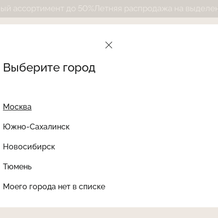
сортимент до 50%
Летняя распродажа на выделенный 
Выберите город
Москва
Южно-Сахалинск
Новосибирск
Найти товар
Тюмень
Le Journal Intime
Ката
Моего города нет в списке
НЕТ В НАЛИЧИИ